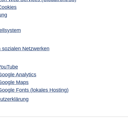
Cookies
ung
ellsystem
n sozialen Netzwerken
YouTube
oogle Analytics
Google Maps
ogle Fonts (lokales Hosting)
hutzerklärung