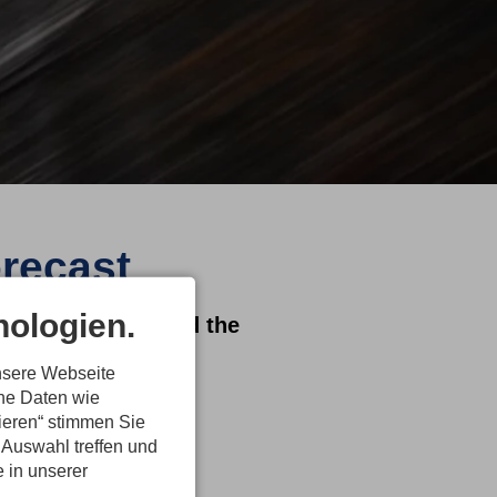
orecast
ologien.
/ Here you can find the
nsere Webseite
ene Daten wie
tieren“ stimmen Sie
 Auswahl treffen und
e in unserer