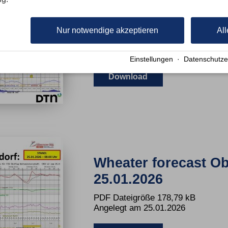
Wettervorhersage O
25.01.2026
Nur notwendige akzeptieren
All
PDF Dateigröße 172,18 kB
Angelegt am 25.01.2026
Einstellungen
·
Datenschutze
Download
Wheater forecast Ob
25.01.2026
PDF Dateigröße 178,79 kB
Angelegt am 25.01.2026