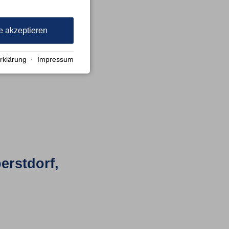
berstdorf,
e akzeptieren
rklärung
·
Impressum
erstdorf,