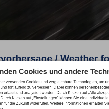
vorhersage / Weather f
nden Cookies und andere Techn
ttervorhersage für das Skifliegen in Oberstdorf 
weather forecast for ski flying in Oberstdorf
tner verwenden Cookies und vergleichbare Technologien, um u
n und fortlaufend zu verbessern. Dabei können personenbezog
n erfasst und analysiert werden. Durch Klicken auf „Alle akzep
Durch Klicken auf „Einstellungen“ können Sie eine individuelle
gen für die Zukunft widerrufen. Weitere Informationen erhalten Si
ng.