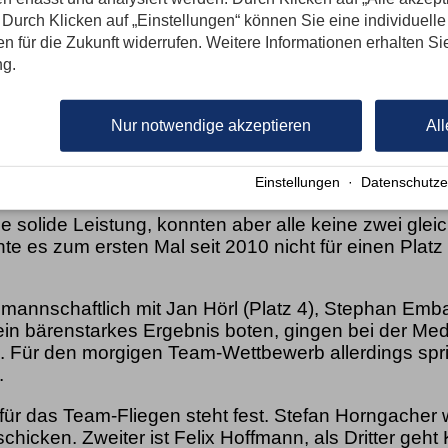
Durch Klicken auf „Einstellungen“ können Sie eine individuelle
ualifikation gewonnen und sich lediglich im ersten D
gen für die Zukunft widerrufen. Weitere Informationen erhalten Si
er Anlaufverkürzung verzockt. In den drei weiteren
ng.
er souverän aus dem Weg und wurde am Ende mit e
dienter Skiflug-Weltmeister.
Nur notwendige akzeptieren
All
i der Nordischen Ski-WM in Trondheim stand erst
 dem Podest. Der Skiflug-Weltmeister von Vikersund
 abfangen und auf Platz 3 verweisen.
Einstellungen
·
Datenschutze
 solide Leistung, konnten aber alle keine zwei glei
hte es zum ersten Mal seit 2010 nicht für einen Platz
 mannschaftlich mit Jan Hörl (Platz 4), Stephan Emba
 ein bärenstarkes Ergebnis boten, gingen bei der Me
. Für den morgigen Team-Wettbewerb allerdings spri
.
ür das Team-Fliegen steht fest. Stefan Horngacher w
chicken. Zweiter ist Felix Hoffmann, als Dritter geht 