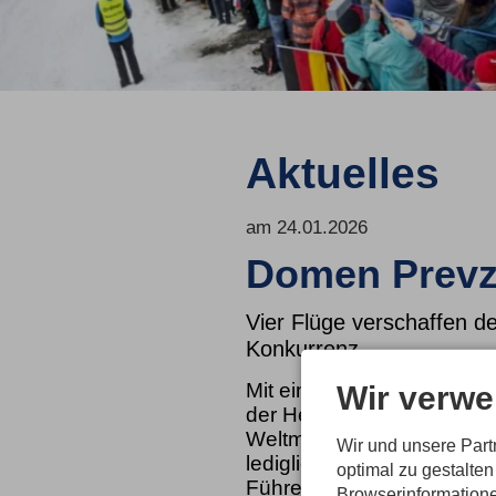
Aktuelles
am 24.01.2026
Domen Prevz 
Vier Flüge verschaffen 
Konkurrenz
Wir verwe
Mit einer Verneigung vor 
der Heini-Klopfer-Schanze
Weltmeister im Auslauf. D
Wir und unsere Par
lediglich, was sich schon 
optimal zu gestalte
Führende im Skispringen is
Browserinformatione