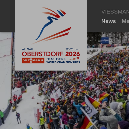
VIESSMANN 
News
Me