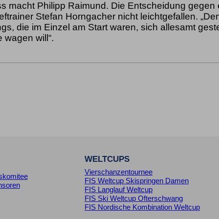
 macht Philipp Raimund. Die Entscheidung gegen e
ftrainer Stefan Horngacher nicht leichtgefallen. „D
gs, die im Einzel am Start waren, sich allesamt gest
e wagen will“.
WELTCUPS
Vierschanzentournee
skomitee
FIS Weltcup Skispringen Damen
nsoren
FIS Langlauf Weltcup
FIS Ski Weltcup Ofterschwang
FIS Nordische Kombination Weltcup