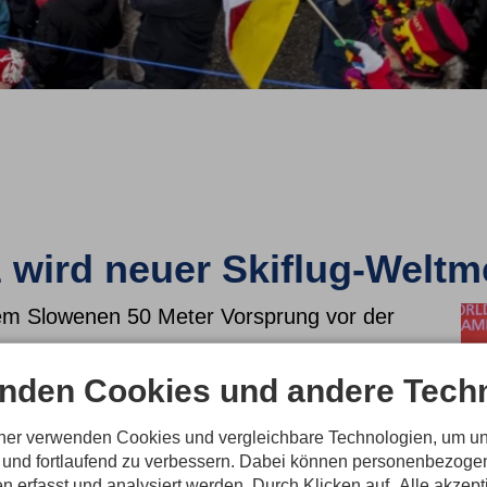
wird neuer Skiflug-Weltme
dem Slowenen 50 Meter Vorsprung vor der
nden Cookies und andere Techn
den 18 000 begeisterten Zuschauern im Stadion
 landete Domen Prevz als neuer Skiflug-
er Slowene bestätigte im Finaldurchgang
tner verwenden Cookies und vergleichbare Technologien, um u
zuvor deutlich abgezeichnet hatte: der Weltcup-
n und fortlaufend zu verbessern. Dabei können personenbezog
t auch im Skifliegen eine Klasse für sich.
n erfasst und analysiert werden. Durch Klicken auf „Alle akzep