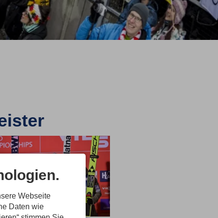
ister
ologien.
nsere Webseite
ene Daten wie
tieren“ stimmen Sie