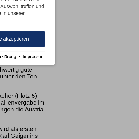
 Auswahl treffen und
urchgang des
e in unserer
 Durchgängen
inem Vorsprung
e akzeptieren
mals Marius
 2022 konnte den
rklärung
·
Impressum
chwertig gute
 unter den Top-
cher (Platz 5)
daillenvergabe im
ngen die Austria-
ird als ersten
Karl Geiger ins