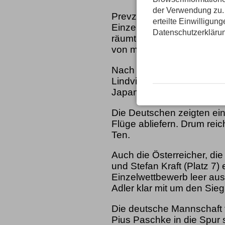
der Verwendung zu. 
Prevz hatte bereits die Q
erteilte Einwilligun
Einzelwettbewerbs mit ein
Datenschutzerkläru
räumte er alle Mitbewerb
von mehr als 50 Metern ver
Nach dem Anzugskandal be
Lindvik (NOR) wieder auf
Japaner Ren Nikaido noch
Die Deutschen zeigten eine
Flüge abliefern. Drum reic
Ten.
Auch die Österreicher, die
und Stefan Kraft (Platz 7)
Einzelwettbewerb leer aus
Adler klar mit um den Sieg
Die deutsche Mannschaft f
Pius Paschke in die Spur s