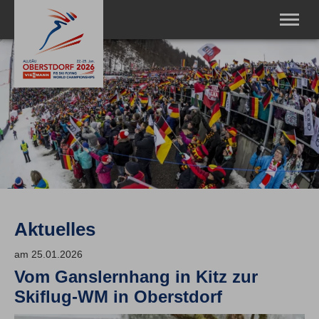
VIESSMANN FIS Ski Flying World Championships 2026
Oberstdorf/Allgäu
News
Media/Presse
Service
Bildergalerie
Oberstdorf
75 Jahre Skifliegen
Skiflugschanze
Aktuelles
am 25.01.2026
Vom Ganslernhang in Kitz zur
Skiflug-WM in Oberstdorf