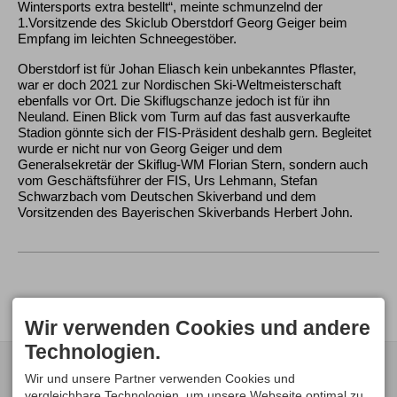
Wintersports extra bestellt“, meinte schmunzelnd der
1.Vorsitzende des Skiclub Oberstdorf Georg Geiger beim
Empfang im leichten Schneegestöber.
Oberstdorf ist für Johan Eliasch kein unbekanntes Pflaster,
war er doch 2021 zur Nordischen Ski-Weltmeisterschaft
ebenfalls vor Ort. Die Skiflugschanze jedoch ist für ihn
Neuland. Einen Blick vom Turm auf das fast ausverkaufte
Stadion gönnte sich der FIS-Präsident deshalb gern. Begleitet
wurde er nicht nur von Georg Geiger und dem
Generalsekretär der Skiflug-WM Florian Stern, sondern auch
vom Geschäftsführer der FIS, Urs Lehmann, Stefan
Schwarzbach vom Deutschen Skiverband und dem
Vorsitzenden des Bayerischen Skiverbands Herbert John.
Wir verwenden Cookies und andere
Technologien.
KONTAKT
SERVICE
Wir und unsere Partner verwenden Cookies und
Skiclub Oberstdorf
Organisationskomitee
vergleichbare Technologien, um unsere Webseite optimal zu
Veranstaltungs GmbH